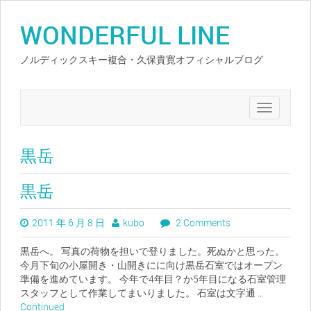
WONDERFUL LINE
ノルディックスキー複合・久保貴寛オフィシャルブログ
Toggle
navigation
黒岳
黒岳
2011 年 6 月 8 日
kubo
2 Comments
黒岳へ。 写真の荷物を担いで登りました。死ぬかと思った。
今月下旬の小屋開き・山開きにに向け黒岳石室ではオープン
準備を進めています。 今年で4年目？か5年目になる石室管理
スタッフとして作業してまいりました。 石室は文字通 …
Continued