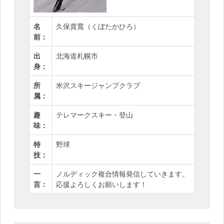
名
久保貴寬
（くぼたかひろ）
前：
出
北海道札幌市
身：
所
米沢スキージャンプクラブ
属：
趣
テレマークスキー・登山
味：
特
野球
技：
一
ノルディック複合情報発信していきます。
言：
応援よろしくお願いします！