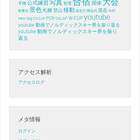
合宿
大会
写真
公式練習
国体
手権
初雪
景色
移動
札幌
登山
黒岳
Add
晩餐会
誕生日
開会式
youtube
W-CUP
PCR
new tag
SALAF
CO-CUP
youtube 動画でノルディックスキー界を振り返る
youtube 動画でノルディックスキー界を振り
返る
アクセス解析
アクセスログ
メタ情報
ログイン