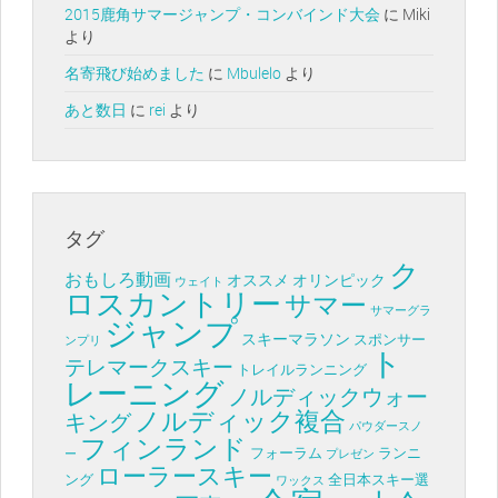
2015鹿角サマージャンプ・コンバインド大会
に
Miki
より
名寄飛び始めました
に
Mbulelo
より
あと数日
に
rei
より
タグ
ク
おもしろ動画
オススメ
オリンピック
ウェイト
ロスカントリー
サマー
サマーグラ
ジャンプ
スキーマラソン
スポンサー
ンプリ
ト
テレマークスキー
トレイルランニング
レーニング
ノルディックウォー
ノルディック複合
キング
パウダースノ
フィンランド
フォーラム
ランニ
ー
プレゼン
ローラースキー
ング
全日本スキー選
ワックス